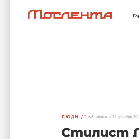
Го
ЛЮДИ
Опубликовано
31 декабря 202
Стилист Л