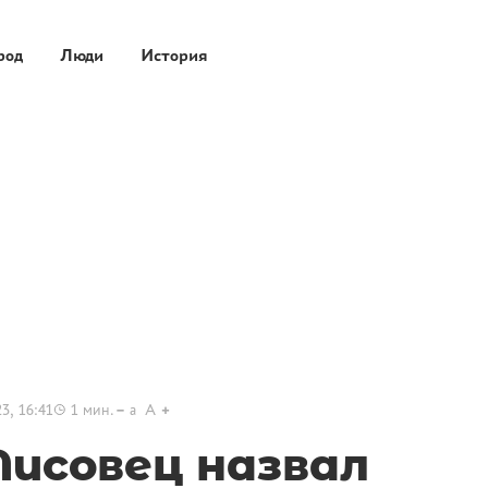
род
Люди
История
3, 16:41
1
мин.
a
A
исовец назвал