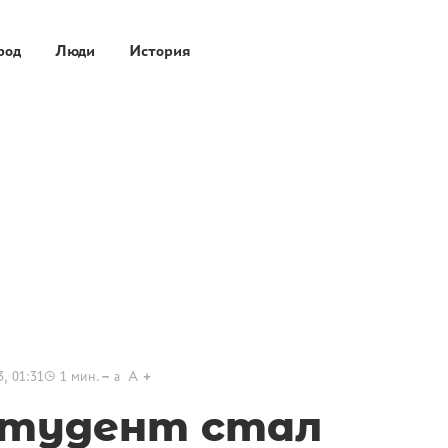
род
Люди
История
3, 01:31
1
мин.
a
A
студент стал