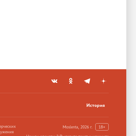
История
ерческих
Moslenta, 2026 г.
18+
ружения