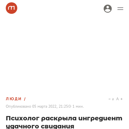
ЛЮДИ
a
A
Опубликовано
05 марта 2022, 21:25
1
мин.
Психолог раскрыла ингредиент
удачного свидания