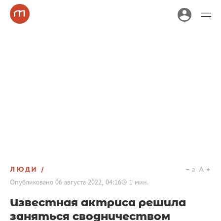
ЛЮДИ
a
A
Опубликовано
06 августа 2022, 04:16
1
мин.
Известная актриса решила
заняться сводничеством