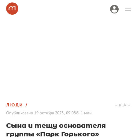
ЛЮДИ
a
A
Опубликовано
19 октября 2023, 09:08
1
мин.
Сына и тещу основателя
группы «Парк Горького»