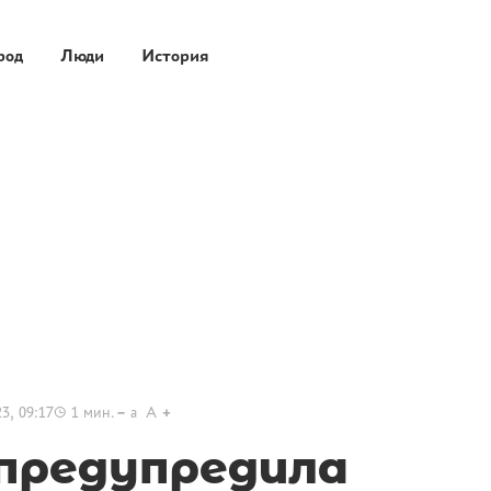
род
Люди
История
3, 09:17
1
мин.
a
A
предупредила