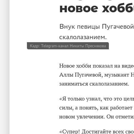
новое хобб
Внук певицы Пугачевой
скалолазанием.
Кадр: Telegram-канал Никиты Преснякова
Новое хобби показал на виде
Аллы Пугачевой, музыкант Н
заниматься скалолазанием.
«Я только узнал, что это це
силы, а понять, как работае
новом увлечении. Он отметил
«Супер! Достигайте всех сво