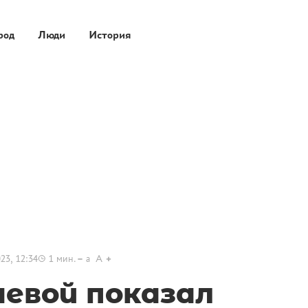
род
Люди
История
23, 12:34
1
мин.
a
A
чевой показал