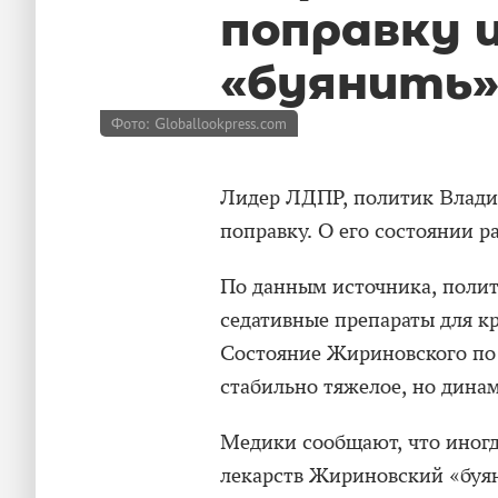
поправку 
«буянить
Фото: Globallookpress.com
Лидер ЛДПР, политик Влад
поправку. О его состоянии р
По данным источника, полит
седативные препараты для кр
Состояние Жириновского по 
стабильно тяжелое, но дина
Медики сообщают, что иногд
лекарств Жириновский «буян