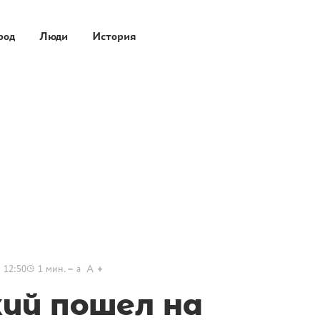
род
Люди
История
 12:50
1
мин.
a
A
ий пошел на