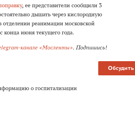
поправку
, ее представители сообщили 3
остоятельно дышать через кислородную
 в отделении реанимации московской
 конца июня текущего года.
elegram-канале «Мосленты»
. Подпишись!
Обсудить
нформацию о госпитализации