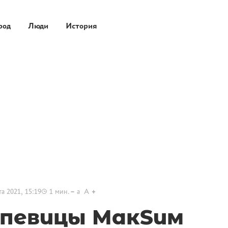
род
Люди
История
та 2021, 15:19
1
мин.
a
A
певицы МакSим