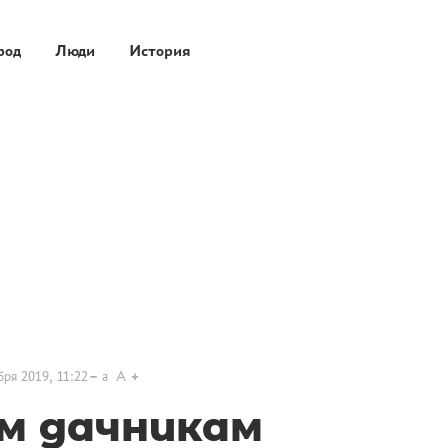
род
Люди
История
бря 2019, 11:22
a
A
м дачникам