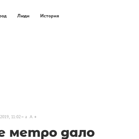
род
Люди
История
2019, 11:02
a
A
е метро дало