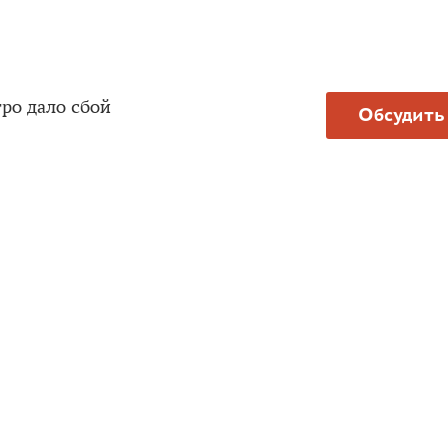
ро дало сбой
Обсудить