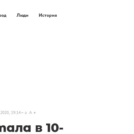
род
Люди
История
2020, 19:14
a
A
ала в 10-