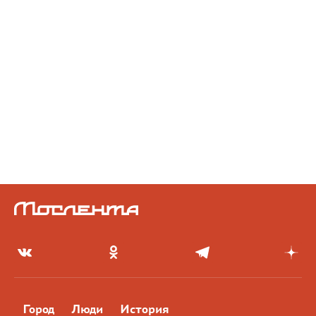
Город
Люди
История