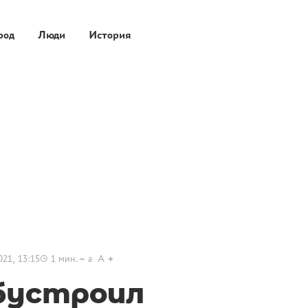
род
Люди
История
021, 13:15
1
мин.
a
A
бустроил