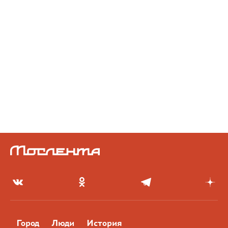
Город
Люди
История