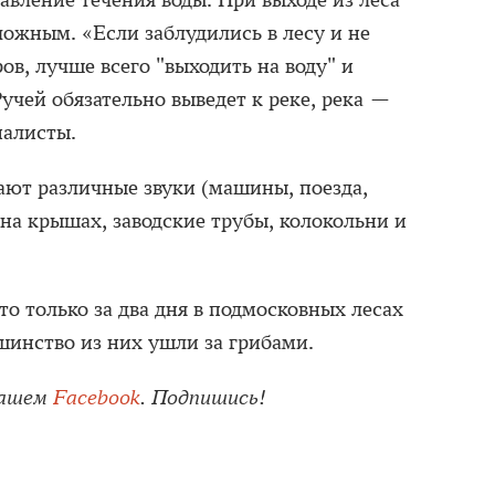
авление течения воды. При выходе из леса
ожным. «Если заблудились в лесу и не
в, лучше всего "выходить на воду" и
Ручей обязательно выведет к реке, река —
иалисты.
ют различные звуки (машины, поезда,
на крышах, заводские трубы, колокольни и
что только за два дня в подмосковных лесах
шинство из них ушли за грибами.
нашем
Facebook
. Подпишись!