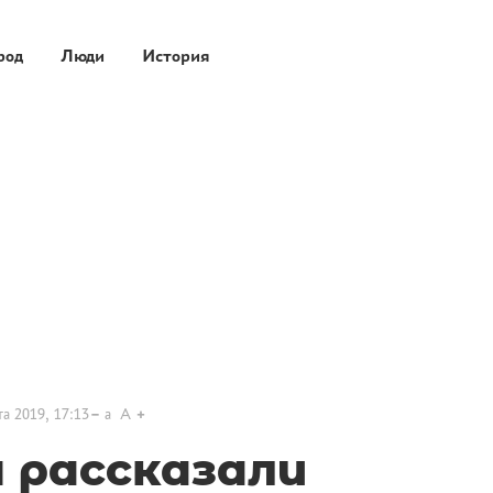
род
Люди
История
та 2019, 17:13
a
A
 рассказали