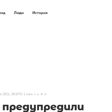
род
Люди
История
я 2021, 00:07
1
мин.
a
A
 предупредили