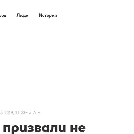
род
Люди
История
ря 2019, 13:00
a
A
 призвали не