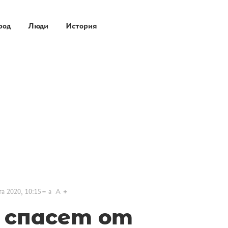
род
Люди
История
та 2020, 10:15
a
A
 спасет от