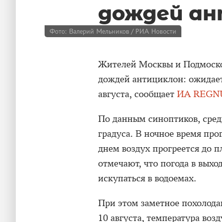
дождей ан
Фото: Валерий Мельников / РИА Новости
Жителей Москвы и Подмосковь
дождей антициклон: ожидаетс
августа, сообщает
ИА REG
По данным синоптиков, сред
градуса. В ночное время про
днем воздух прогреется до п
отмечают, что погода в выхо
искупаться в водоемах.
При этом заметное похолод
10 августа, температура возд