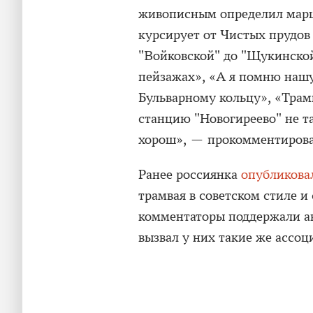
живописным определил марш
курсирует от Чистых прудов
"Войковской" до "Щукинской
пейзажах», «А я помню нашу
Бульварному кольцу», «Трамв
станцию "Новогиреево" не т
хорош», — прокомментирова
Ранее россиянка
опубликова
трамвая в советском стиле и
комментаторы поддержали ав
вызвал у них такие же ассоц