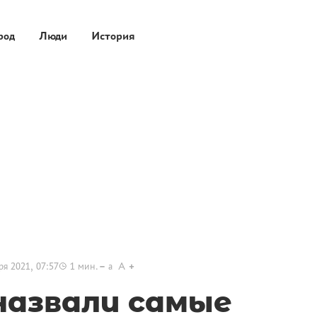
род
Люди
История
ря 2021, 07:57
1
мин.
a
A
назвали самые