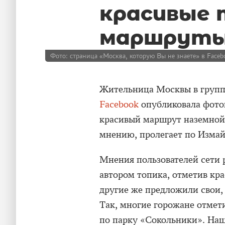
красивые
маршруты 
Фото: страница «Москва, которую Вы не знаете» в Faceb
Жительница Москвы в группе
Facebook
опубликовала фотог
красивый маршрут наземной 
мнению, пролегает по Измай
Мнения пользователей сети 
автором топика, отметив кр
другие же предложили свои, 
Так, многие горожане отме
по парку «Сокольники». Нашл