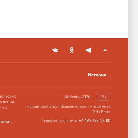
История
ерческих
Moslenta, 2026 г.
18+
ружения
Нашли опечатку? Выделите текст и нажмите
ии с
Ctrl+Enter
Телефон редакции:
+7 495 785-17-00
твии с