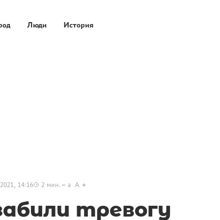
род
Люди
История
2021, 14:16
2
мин.
a
A
забили тревогу