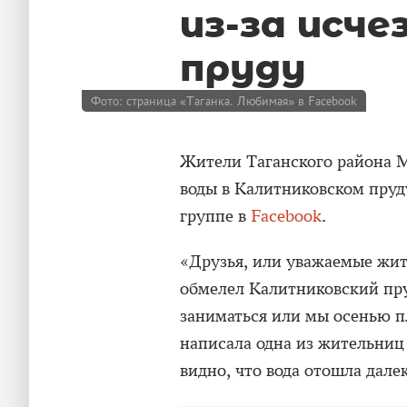
из-за исче
пруду
Фото: страница «Таганка. Любимая» в Facebook
Жители Таганского района 
воды в Калитниковском пруд
группе в
Facebook
.
«Друзья, или уважаемые жит
обмелел Калитниковский пру
заниматься или мы осенью п
написала одна из жительниц
видно, что вода отошла далек