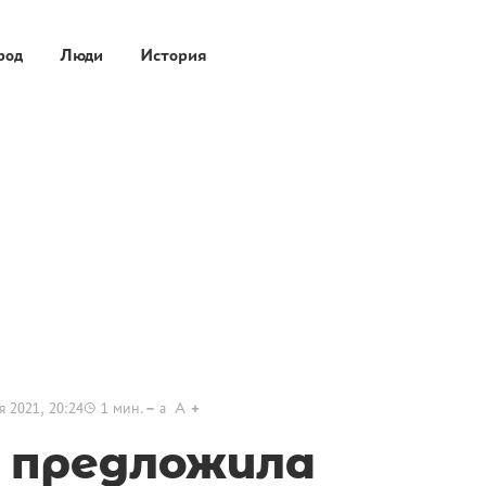
род
Люди
История
я 2021, 20:24
1
мин.
a
A
 предложила