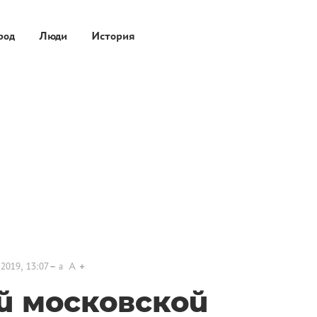
род
Люди
История
2019, 13:07
a
A
й московской