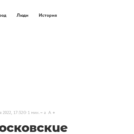
род
Люди
История
я 2022, 17:32
1
мин.
a
A
осковские