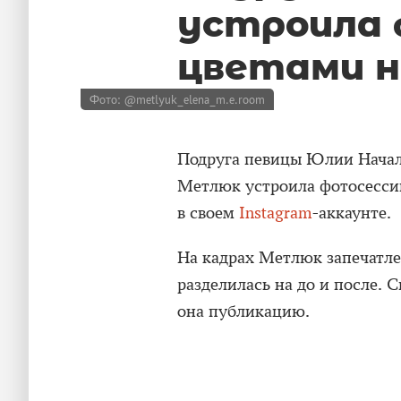
устроила 
цветами н
Фото: @metlyuk_elena_m.e.room
Подруга певицы Юлии Начало
Метлюк устроила фотосессию
в своем
Instagram
-аккаунте.
На кадрах Метлюк запечатле
разделилась на до и после. 
она публикацию.