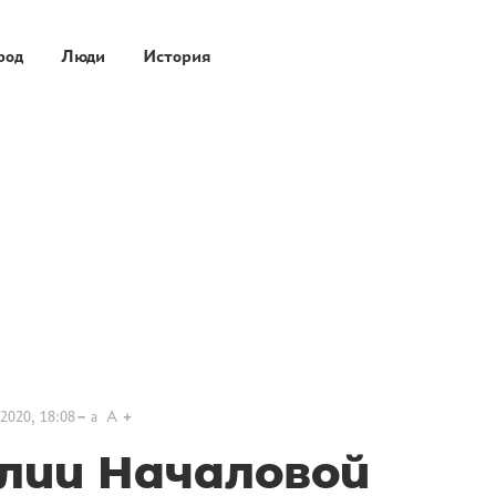
род
Люди
История
2020, 18:08
a
A
лии Началовой