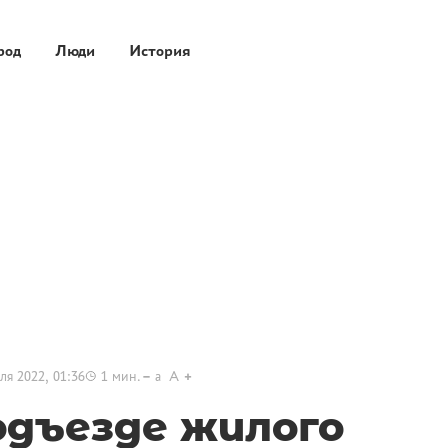
род
Люди
История
ля 2022, 01:36
1
мин.
a
A
одъезде жилого