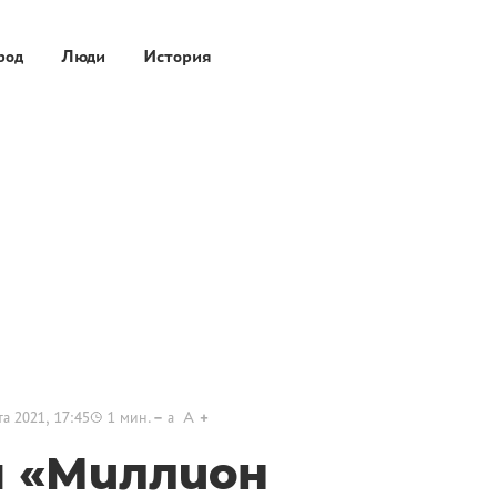
род
Люди
История
та 2021, 17:45
1
мин.
a
A
 «Миллион