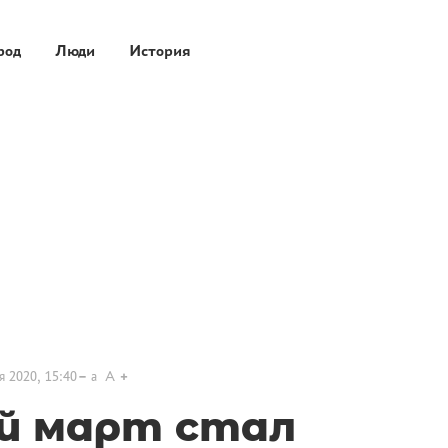
род
Люди
История
я 2020, 15:40
a
A
й март стал