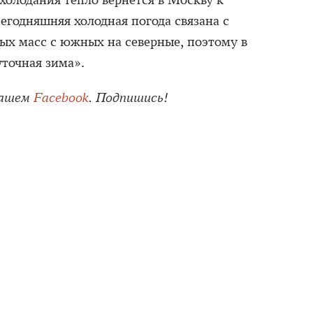
холодания тепло вернется в Москву к
егодняшняя холодная погода связана с
х масс с южных на северные, поэтому в
точная зима».
нашем
Facebook
. Подпишись!