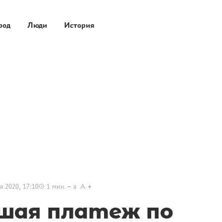
род
Люди
История
я 2020, 17:10
1
мин.
a
A
шая платеж по