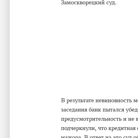
Замоскворецкий суд.
В результате невиновность м
заседания банк пытался убед
предусмотрительность и не 
подчеркнули, что кредитная 
мажора. В ответ на это суд 