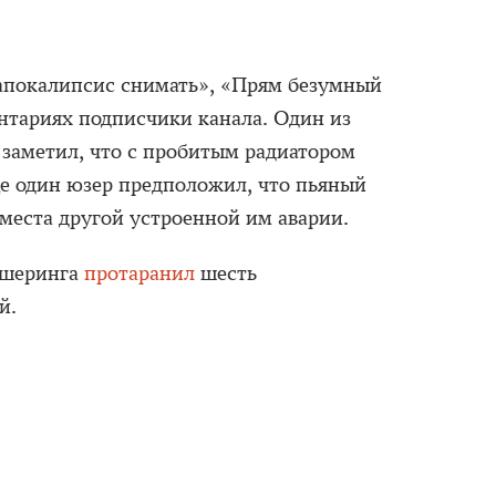
апокалипсис снимать», «Прям безумный
тариях подписчики канала. Один из
 заметил, что с пробитым радиатором
ще один юзер предположил, что пьяный
 места другой устроенной им аварии.
ршеринга
протаранил
шесть
й.