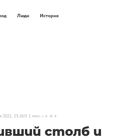
род
Люди
История
я 2022, 23:26
1
мин.
a
A
вший столб и