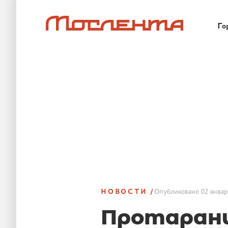
Го
НОВОСТИ
Опубликовано
02 январ
Протарани