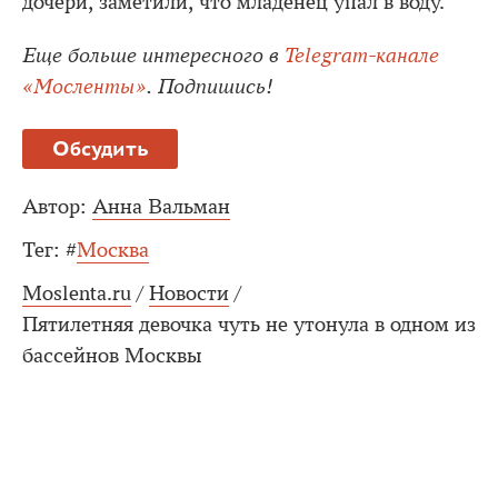
дочери, заметили, что младенец упал в воду.
Еще больше интересного в
Telegram-канале
«Мосленты»
. Подпишись!
Обсудить
Автор:
Анна Вальман
Тег:
#
Москва
Moslenta.ru
/
Новости
/
Пятилетняя девочка чуть не утонула в одном из
бассейнов Москвы