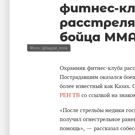
фитнес-к
расстреля
бойца ММ
Фото: @bagdat_mma
Охранник фитнес-клуба рас
Пострадавшим оказался бое
более известный как Казах. 
РЕН ТВ
со ссылкой на знако
«После стрельбы медики го
получил огнестрельное ране
помощь», — рассказал собес