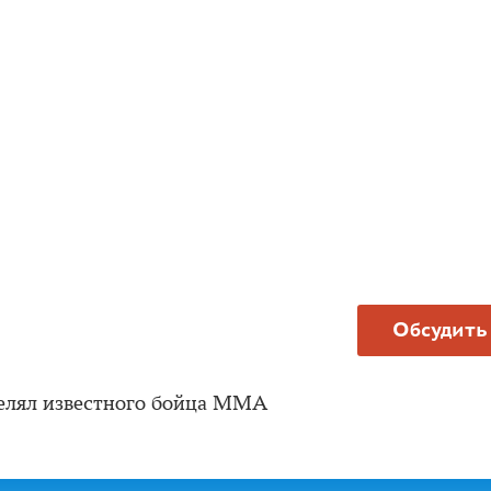
Обсудить
релял известного бойца ММА