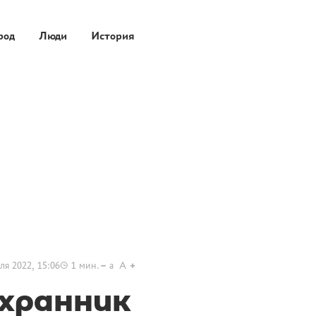
род
Люди
История
ля 2022, 15:06
1
мин.
a
A
охранник