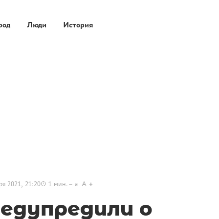
род
Люди
История
ря 2021, 21:20
1
мин.
a
A
редупредили о