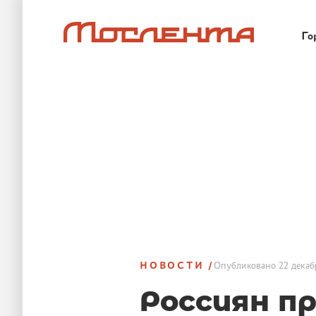
Го
НОВОСТИ
Опубликовано
22 декаб
Россиян п