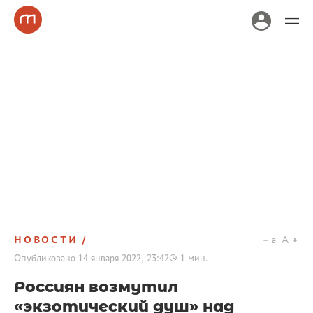
НОВОСТИ
a
A
Опубликовано
14 января 2022, 23:42
1
мин.
Россиян возмутил
«экзотический душ» над