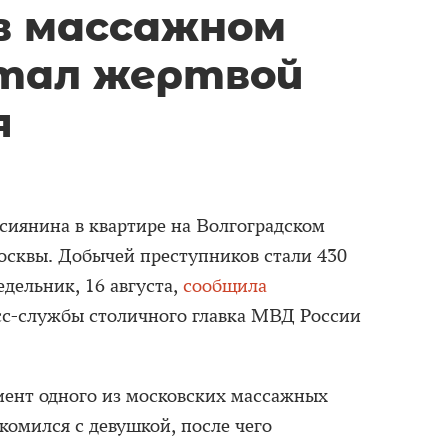
в массажном
стал жертвой
я
сиянина в квартире на Волгоградском
осквы. Добычей преступников стали 430
едельник, 16 августа,
сообщила
сс-службы столичного главка МВД России
иент одного из московских массажных
комился с девушкой, после чего