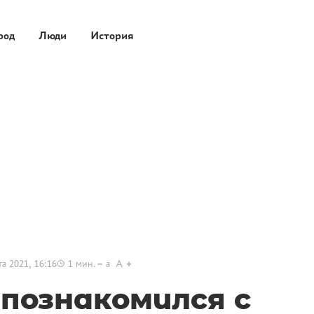
род
Люди
История
та 2021, 16:16
1
мин.
a
A
 познакомился с