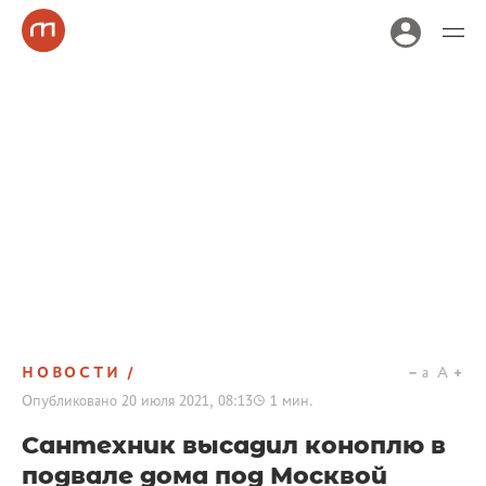
НОВОСТИ
a
A
Опубликовано
20 июля 2021, 08:13
1
мин.
Сантехник высадил коноплю в
подвале дома под Москвой