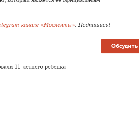
дю, который является ее официальным
elegram-канале «Мосленты»
. Подпишись!
Обсудить
вали 11-летнего ребенка