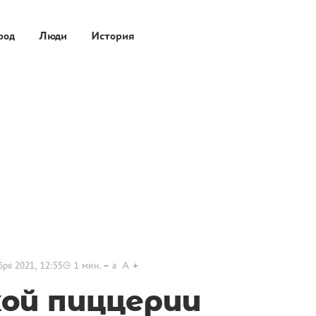
род
Люди
История
бря 2021, 12:55
1
мин.
a
A
кой пиццерии