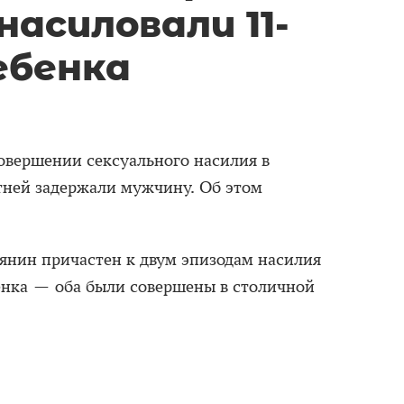
асиловали 11-
ебенка
овершении сексуального насилия в
ней задержали мужчину. Об этом
янин причастен к двум эпизодам насилия
енка — оба были совершены в столичной