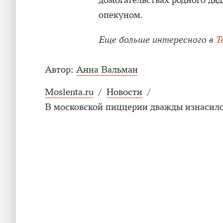
домогательствах родного дя
опекуном.
Еще больше интересного в
T
Автор:
Анна Вальман
Moslenta.ru
/
Новости
/
В московской пиццерии дважды изнасило