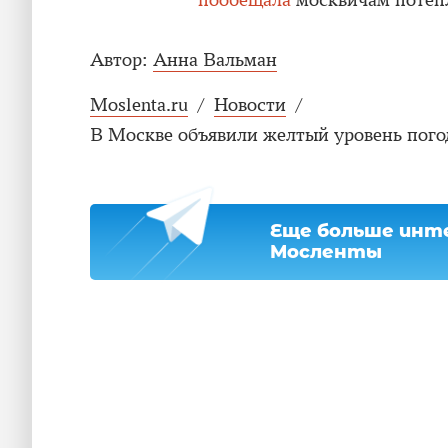
пообещала
москвичам потеп
Автор:
Анна Вальман
Moslenta.ru
/
Новости
/
В Москве объявили желтый уровень пого
Еще больше инте
Мосленты