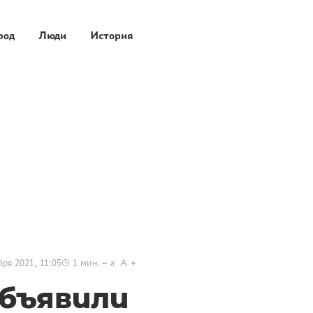
род
Люди
История
бря 2021, 11:05
1
мин.
a
A
объявили