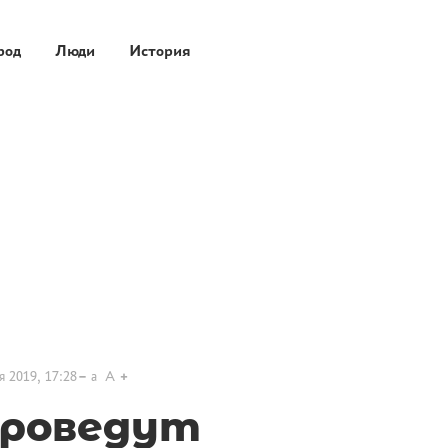
род
Люди
История
я 2019, 17:28
a
A
проведут