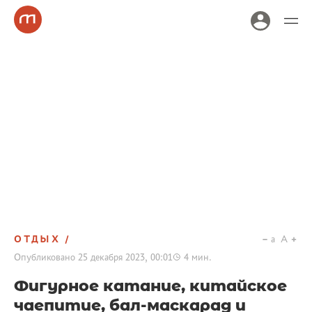
ОТДЫХ
a
A
Опубликовано
25 декабря 2023, 00:01
4
мин.
Фигурное катание, китайское
чаепитие, бал-маскарад и