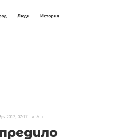
род
Люди
История
бря 2017, 07:17
a
A
предило