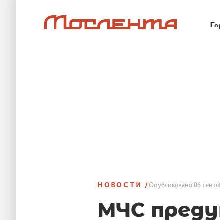
Го
НОВОСТИ
Опубликовано
06 сентя
МЧС преду