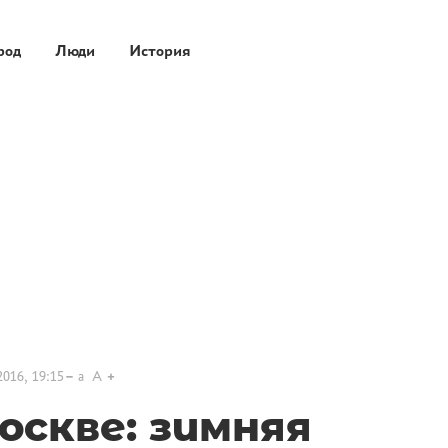
род
Люди
История
2016, 19:15
a
A
оскве: зимняя