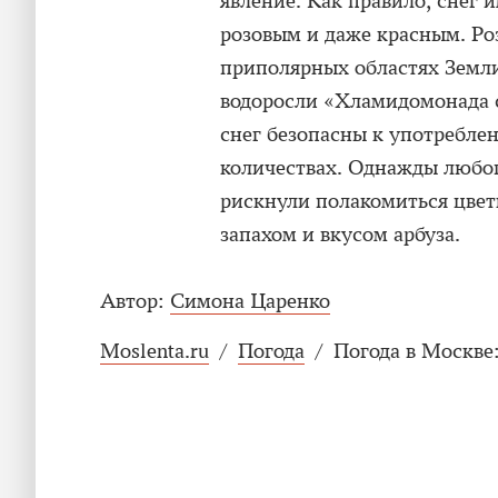
явление. Как правило, снег 
розовым и даже красным. Роз
приполярных областях Земли
водоросли «Хламидомонада 
снег безопасны к употребле
количествах. Однажды любо
рискнули полакомиться цвет
запахом и вкусом арбуза.
Автор:
Симона Царенко
Moslenta.ru
/
Погода
/
Погода в Москве