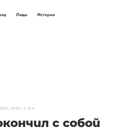
род
Люди
История
2017, 14:10
a
A
кончил с собой