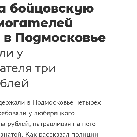
а бойцовскую
могателей
 в Подмосковье
ли у
ателя три
ублей
держали в Подмосковье четырех
ребовали у люберецкого
а рублей, натравливая на него
ранатой. Как рассказал полиции