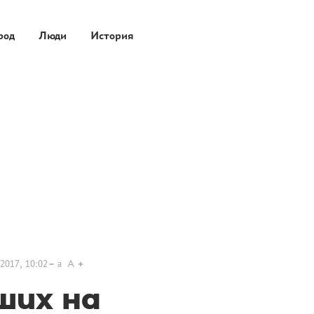
род
Люди
История
2017, 10:02
a
A
ших на