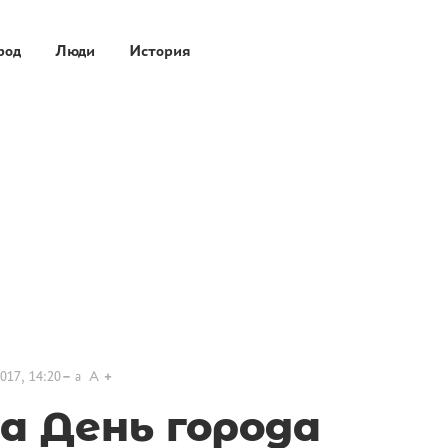
род
Люди
История
017, 14:20
a
A
а День города