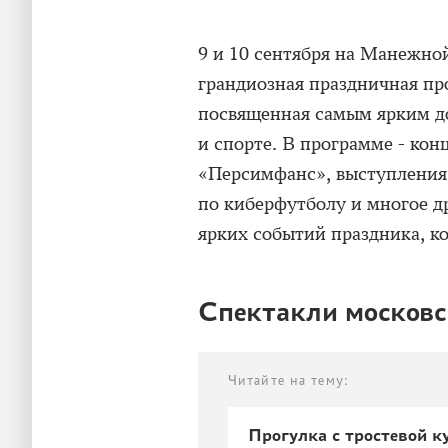
9 и 10 сентября на Манежно
грандиозная праздничная про
посвященная самым ярким до
и спорте. В программе - кон
«Персимфанс», выступления 
по киберфутболу и многое 
ярких событий праздника, ко
Спектакли московс
Читайте на тему:
Прогулка с тростевой к