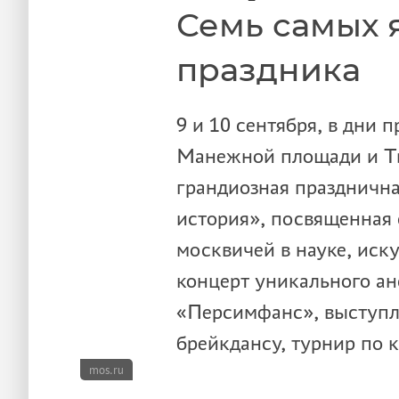
Семь самых 
праздника
9 и 10 сентября, в дни 
Манежной площади и Тв
грандиозная празднична
история», посвященная
москвичей в науке, иску
концерт уникального ан
«Персимфанс», выступл
брейкдансу, турнир по 
mos.ru