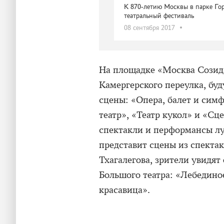
К 870-летию Москвы в парке Го
театральный фестиваль
08 сентября 2017
На площадке «Москва Созида
Камергерского переулка, бу
сцены: «Опера, балет и сим
театр», «Театр кукол» и «Сц
спектакли и перформансы лу
представит сцены из спектак
Тхагалегова, зрители увидят
Большого театра: «Лебедино
красавица».