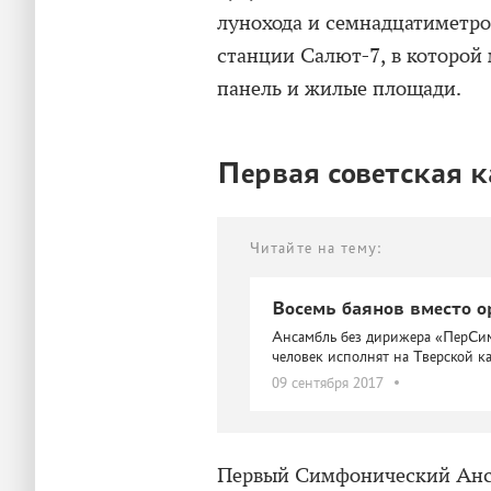
лунохода и семнадцатиметро
станции Салют-7, в которой
панель и жилые площади.
Первая советская к
Читайте на тему:
Восемь баянов вместо о
Ансамбль без дирижера «ПерСи
человек исполнят на Тверской к
09 сентября 2017
Первый Симфонический Анс