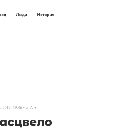
род
Люди
История
я 2018, 19:46
a
A
расцвело