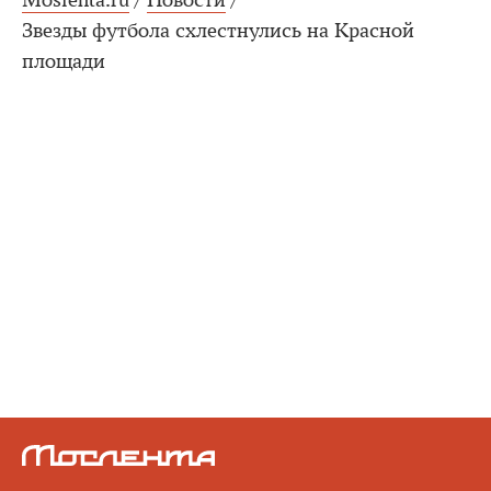
Moslenta.ru
/
Новости
/
Звезды футбола схлестнулись на Красной
площади