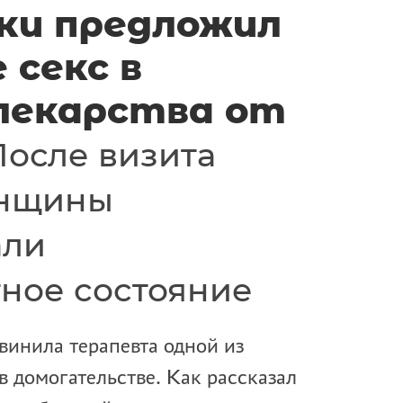
ки предложил
 секс в
лекарства от
После визита
енщины
али
ное состояние
инила терапевта одной из
 домогательстве. Как рассказал