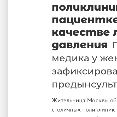
поликлини
пациентке
качестве 
давления
медика у ж
зафиксиров
предынсульт
Жительница Москвы обв
столичных поликлиник в