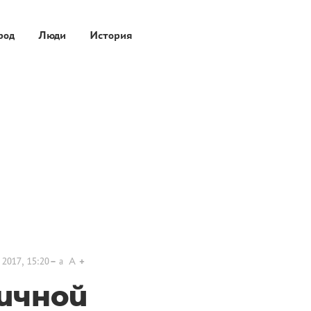
род
Люди
История
 2017, 15:20
a
A
ичной