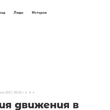
род
Люди
История
ля 2017, 00:01
a
A
ия движения в