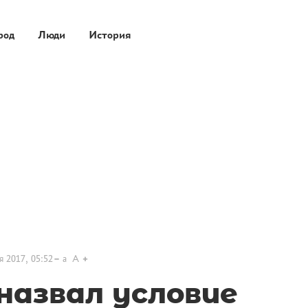
род
Люди
История
я 2017, 05:52
a
A
назвал условие