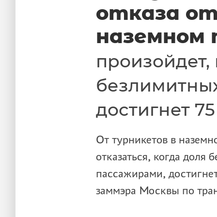
отказа от
наземном
произойдет, 
безлимитных
достигнет 7
От турникетов в наземн
отказаться, когда доля
пассажирами, достигнет
заммэра Москвы по тра